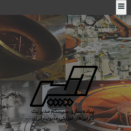
رش
ه
حتوا