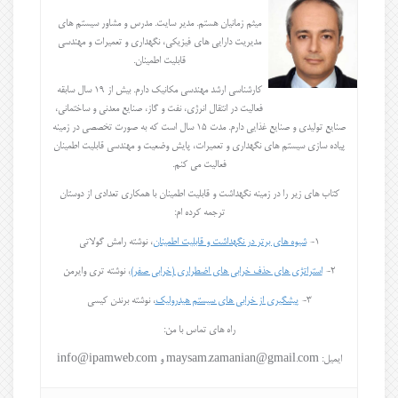
میثم زمانیان هستم. مدیر سایت. مدرس و مشاور سیستم های
مدیریت دارایی های فیزیکی، نگهداری و تعمیرات و مهندسی
قابلیت اطمینان.
کارشناسی ارشد مهندسی مکانیک دارم. بیش از 19 سال سابقه
فعالیت در انتقال انرژی، نفت و گاز، صنایع معدنی و ساختمانی،
صنایع تولیدی و صنایع غذایی دارم. مدت 15 سال است که به صورت تخصصی در زمینه
پیاده سازی سیستم های نگهداری و تعمیرات، پایش وضعیت و مهندسی قابلیت اطمینان
فعالیت می کنم.
کتاب های زیر را در زمینه نگهداشت و قابلیت اطمینان با همکاری تعدادی از دوستان
ترجمه کرده ام:
1-
شیوه های برتر در نگهداشت و قابلیت اطمینان
، نوشته رامش گولاتی
2-
استراتژی های حذف خرابی های اضطراری (خرابی صفر)
، نوشته تری وایرمن
3-
پیشگیری از خرابی های سیستم هیدرولیک
، نوشته برندن کیسی
راه های تماس با من:
ایمیل: maysam.zamanian@gmail.com و info@ipamweb.com