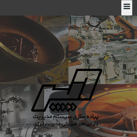
رش
ه
حتوا